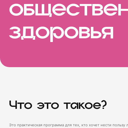
о
б
щ
е
с
т
в
е
з
д
о
р
о
в
ь
я
Что это такое?
Это практическая программа для тех, кто хочет нести пользу 