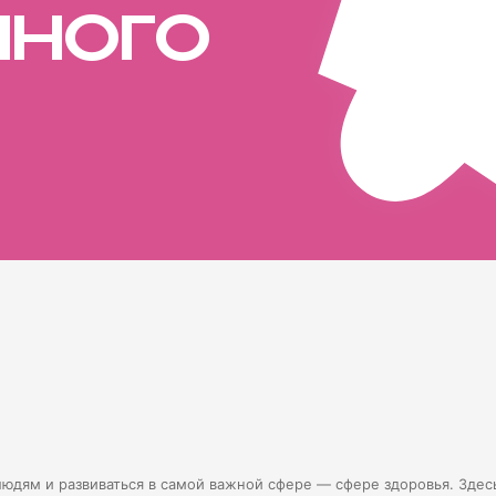
н
н
о
г
о
людям и развиваться в самой важной сфере — сфере здоровья. Здес