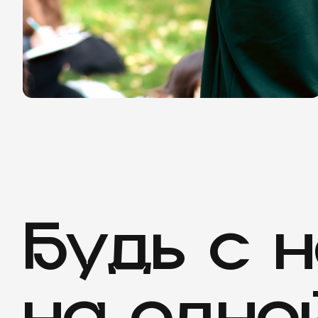
Будь
с
н