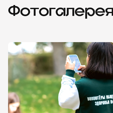
Ф
о
т
о
г
а
л
е
р
е