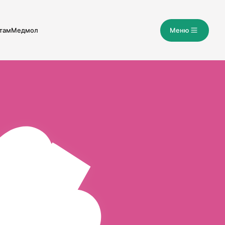
там
Медмол
М
е
н
ю