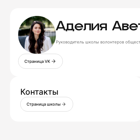
Аделия Аве
Руководитель школы волонтеров общест
С
т
р
а
н
и
ц
а
V
K
Контакты
С
т
р
а
н
и
ц
а
ш
к
о
л
ы