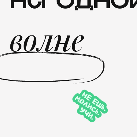
на
одно
волне