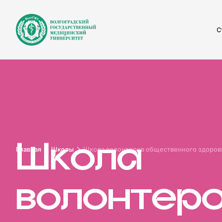
С
Главная
Школы
Школа волонтеров общественного здоров
Ш
к
о
л
а
в
о
л
о
н
т
е
р